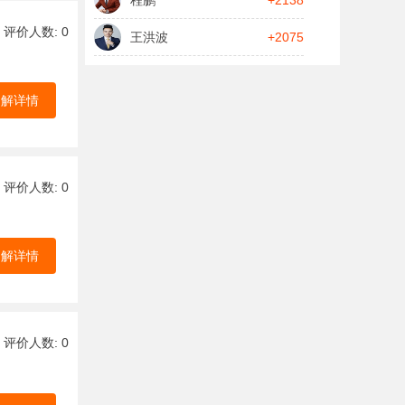
程鹏
+2138
评价人数: 0
王洪波
+2075
了解详情
评价人数: 0
了解详情
评价人数: 0