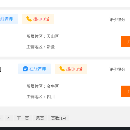
评价得分: 
所属片区：天山区
主营地区：新疆
司
评价得分: 
所属片区：金牛区
主营地区：四川
3
4
下一页
尾页
页数:1-4