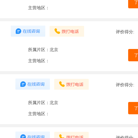
主营地区：
评价得分: 
所属片区：北京
主营地区：
评价得分: 
所属片区：北京
主营地区：
评价得分: 