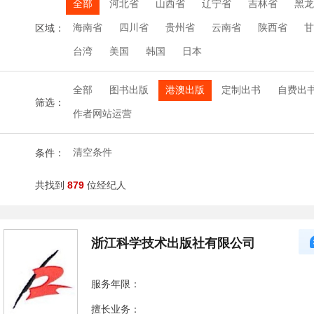
全部
河北省
山西省
辽宁省
吉林省
黑龙
海南省
四川省
贵州省
云南省
陕西省
甘
区域：
台湾
美国
韩国
日本
全部
图书出版
港澳出版
定制出书
自费出
筛选：
作者网站运营
清空条件
条件：
共找到
879
位经纪人
浙江科学技术出版社有限公司
服务年限：
擅长业务：