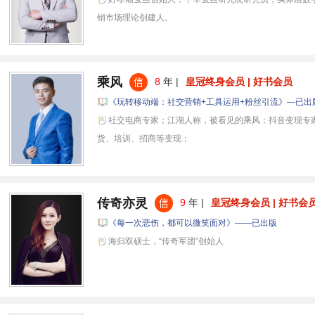
销市场理论创建人。
乘风
8
年 |
皇冠终身会员 | 好书会员
《玩转移动端：社交营销+工具运用+粉丝引流》—已出
社交电商专家；江湖人称，被看见的乘风；抖音变现专
货、培训、招商等变现；
传奇亦灵
9
年 |
皇冠终身会员 | 好书会
《每一次悲伤，都可以微笑面对》——已出版
海归双硕士，“传奇军团”创始人