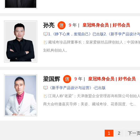
孙亮
9
年 |
皇冠终身会员 | 好书会员
1.《静下心来，发现自己》已出版2.《新手学产品设计
藏域奇珍品牌董事长；皇家爱丽丝品牌创始人；中国体
划机构创始人。
梁国辉
9
年 |
皇冠终身会员 | 好书会员
《新手学产品设计与运营》-已出版
江湖人称“老梁”；天津微盟企业管理咨询有限公司创始
商大会特邀嘉宾导师；美姿、藏域奇珍、花香国度、七...
1
2
下一