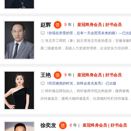
赵辉
9
年 |
皇冠终身会员 | 好书会员
《你现在所受的苦，总有一天会照亮未来的路》—已出
淮北市工商联（兼）副主席淮北市政协委员；安徽省徽
册二级建造师；高级人力资源管理师；企业软实力培训师...
王艳
9
年 |
皇冠终身会员 | 好书会员
《经历难熬的时光，你终会发光发亮》-已出版
韩轩缘品牌创始人；韩轩缘商学院总构架师；微商春晚
目特邀嘉宾；微商大咖特邀嘉宾；玩美咖时尚栏目特邀嘉...
徐奕发
8
年 |
皇冠终身会员 | 好书会员