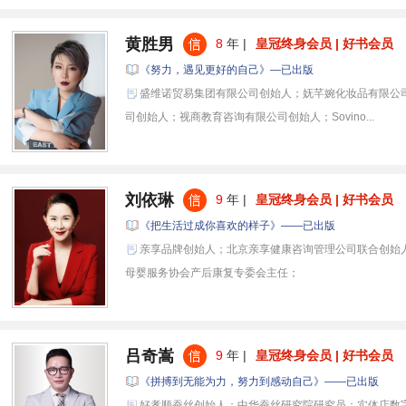
黄胜男
8
年 |
皇冠终身会员 | 好书会员
《努力，遇见更好的自己》—已出版
盛维诺贸易集团有限公司创始人；妩芊婉化妆品有限公
司创始人；视商教育咨询有限公司创始人；Sovino...
刘依琳
9
年 |
皇冠终身会员 | 好书会员
《把生活过成你喜欢的样子》——已出版
亲享品牌创始人；北京亲享健康咨询管理公司联合创始
母婴服务协会产后康复专委会主任；
吕奇嵩
9
年 |
皇冠终身会员 | 好书会员
《拼搏到无能为力，努力到感动自己》——已出版
好孝顺蚕丝创始人；中华蚕丝研究院研究员；实体店数