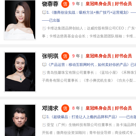
饶蓉蓉
9
年 |
皇冠终身会员 | 好书会员
1.《微商创业实战：吸粉方法+推广技巧+运营规划》—
——已出版
卡维达集团品牌创始人；达威控股有限公司CEO；广东
事；卡维达慈善基金会会长；卡维达集团团队领袖；卡维...
张明琪
9
年 |
皇冠终身会员 | 好书会员
《产品运营：移动互联网时代，如何卖好你的产品》已
青岛悦馨珠宝有限公司董事长；《蓝珀小屋》《禾释珠
子商务有限公司董事长；《李小爽优机生食》《功夫小梨...
邓清求
8
年 |
皇冠终身会员 | 好书会员
1.《超级爆品：打造让人上瘾的品牌和产品》——已出
亚玺（广州）生物科技有限公司任董事长；洛卡滋品牌
开拓者；微商创业资深顾问；青年创业导师；商业模式专...