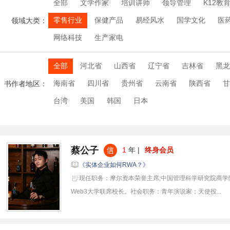
全部
文学作家
培训讲师
领导管理
K12教
零售行业
保健产品
易经风水
国学文化
医
领域大类：
网络科技
生产家电
全部
河北省
山西省
辽宁省
吉林省
黑龙
海南省
四川省
贵州省
云南省
陕西省
甘
书作者地区：
台湾
美国
韩国
日本
蔡公子
1
年 |
终身会员
《实体企业如何RWA？》
现任职务：摩尔资本荣誉主席;中国管理科学研究院商学
Web3大学联席校长。社会职务：青年演说家；天使投...