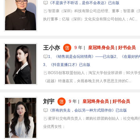
《不是孩子不听话，是你不会表达》已出版
智荟康（深圳）科技有限公司总经理、董事；智荟康（
执行董事；亿瑞（深圳）文化实业有限公司创始人；AC...
王小亦
9
年 |
皇冠终身会员 | 好书会员
1、《销售就是会玩转情商》——已出版2、《在最好的
3、《抖音直播口才》已出版
BOSS创客联盟创始人；淘宝大学创业班讲师；90大学
《超越》特邀嘉宾，央视春晚主持人李思思主持的C...
刘宇
9
年 |
皇冠终身会员 | 好书会员
《所有的失去，会以另一种方式陪伴你》已出版
蜜芽社交电商负责人；燃购社群团购创始人；社交电商
业优秀女性；