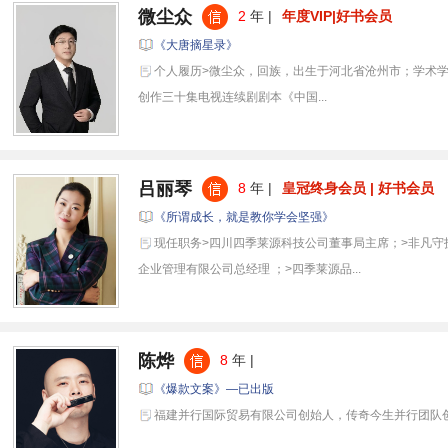
微尘众
2
年 |
年度VIP|好书会员
《大唐摘星录》
个人履历>微尘众，回族，出生于河北省沧州市；学术学
创作三十集电视连续剧剧本《中国...
吕丽琴
8
年 |
皇冠终身会员 | 好书会员
《所谓成长，就是教你学会坚强》
现任职务>四川四季莱源科技公司董事局主席；>非凡守
企业管理有限公司总经理 ；>四季莱源品...
陈烨
8
年 |
《爆款文案》—已出版
福建并行国际贸易有限公司创始人，传奇今生并行团队