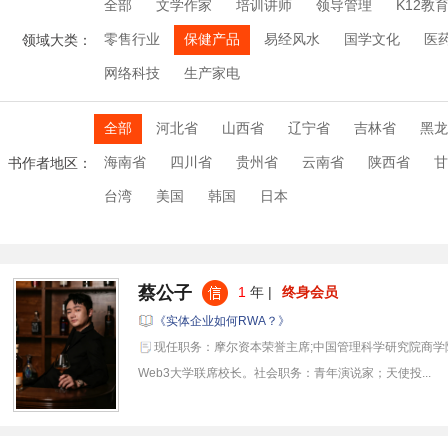
全部
文学作家
培训讲师
领导管理
K12教
零售行业
保健产品
易经风水
国学文化
医
领域大类：
网络科技
生产家电
全部
河北省
山西省
辽宁省
吉林省
黑龙
海南省
四川省
贵州省
云南省
陕西省
甘
书作者地区：
台湾
美国
韩国
日本
蔡公子
1
年 |
终身会员
《实体企业如何RWA？》
现任职务：摩尔资本荣誉主席;中国管理科学研究院商学
Web3大学联席校长。社会职务：青年演说家；天使投...