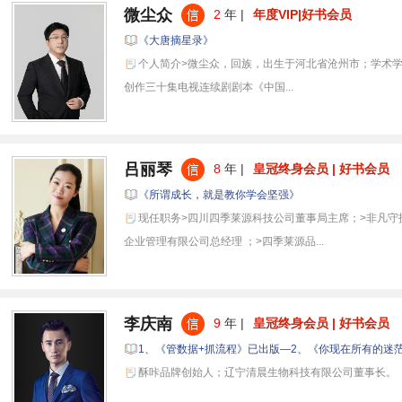
微尘众
2
年 |
年度VIP|好书会员
《大唐摘星录》
个人简介>微尘众，回族，出生于河北省沧州市；学术学
创作三十集电视连续剧剧本《中国...
吕丽琴
8
年 |
皇冠终身会员 | 好书会员
《所谓成长，就是教你学会坚强》
现任职务>四川四季莱源科技公司董事局主席；>非凡守
企业管理有限公司总经理 ；>四季莱源品...
李庆南
9
年 |
皇冠终身会员 | 好书会员
1、《管数据+抓流程》已出版—2、《你现在所有的迷
酥咔品牌创始人；辽宁清晨生物科技有限公司董事长。