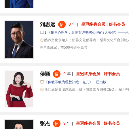
刘思远
8
年 |
皇冠终身会员 | 好书会员
1.《销售心理学：影响客户购买心理的8大关键》——已
醋养文化创始人；醋养文化倡导者；醋养文化平台创始
寿星收藏家；前500强企业高管
侯颖
9
年 |
皇冠终身会员 | 好书会员
《你敢不敢为理想决绝一点儿》—已出版
浙江满妃集团副总裁；修正碱龄素食碱餐CEO；满妃严
张杰
9
年 |
皇冠终身会员 | 好书会员