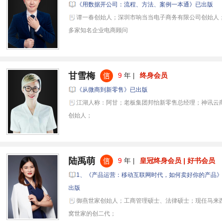
《用数据开公司：流程、方法、案例一本通》已出版
谭一春创始人；深圳市响当当电子商务有限公司创始人
多家知名企业电商顾问
甘雪梅
9
年 |
终身会员
《从微商到新零售》已出版
江湖人称：阿甘；老板集团邦怡新零售总经理；神讯云
创始人；
陆禹萌
9
年 |
皇冠终身会员 | 好书会员
1、《产品运营：移动互联网时代，如何卖好你的产品》
出版
御燕世家创始人；工商管理硕士、法律硕士；现任马来西
窝世家的创二代；