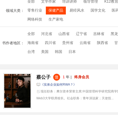
全部
文学作家
培训讲师
领导管理
K12教
零售行业
保健产品
易经风水
国学文化
医
领域大类：
网络科技
生产家电
全部
河北省
山西省
辽宁省
吉林省
黑龙
海南省
四川省
贵州省
云南省
陕西省
甘
书作者地区：
台湾
美国
韩国
日本
蔡公子
1
年 |
终身会员
《实体企业如何RWA？》
现任职务：摩尔资本荣誉主席;中国管理科学研究院商学
Web3大学联席校长。社会职务：青年演说家；天使投...