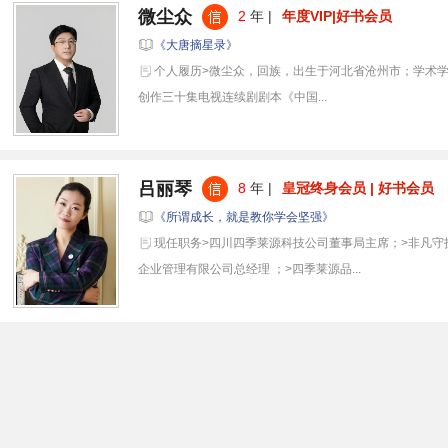
微尘众
2
年 |
年度VIP|好书会员
《大唐摘星录》
个人履历>微尘众，回族，出生于河北省沧州市；学术学
创作三十集电视连续剧剧本《中国...
吕丽琴
8
年 |
皇冠终身会员 | 好书会员
《所谓成长，就是教你学会坚强》
现任职务>四川四季莱源科技公司董事局主席；>非凡守
企业管理有限公司总经理 ；>四季莱源品...