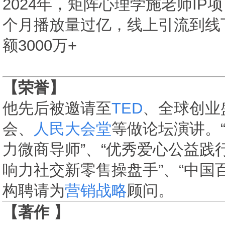
2024年，矩阵心理学施老师I
个月播放量过亿，线上引流到线
额3000万+
【荣誉】
他先后被邀请至
TED
、全球创业
会、
人民大会堂
等做论坛演讲。
力微商导师”、“优秀爱心公益践行
响力社交新零售操盘手”、“中国
构聘请为
营销战略
顾问。
【著作 】